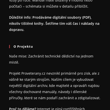
Vždy po ruce: Manuál máte uložený v mobilu nebo
počítači – schémata si můžete v detailu přiblížit.
Důležité info: Prodáváme digitální soubory (PDF),
nikoliv tištěné knihy. Šetříme tím váš čas i náklady na
dopravu.
O Projektu
Naše mise: Zachránit technické dědictví na jednom
místě.
Projekt Proveterany.cz nevznikl primárně pro zisk, ale z
vášně ke starým strojům. Naším cílem je vybudovat
největší digitální archiv, kde majitelé a opraváři najdou
všechny dochované manuály, návody i dílenské
příručky, které se nám podaří zachránit a zdigitalizovat.
Proč to děláme?
Internet je plný roztříštěných