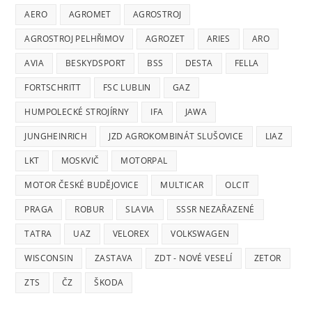
AERO
AGROMET
AGROSTROJ
AGROSTROJ PELHŘIMOV
AGROZET
ARIES
ARO
AVIA
BESKYDSPORT
BSS
DESTA
FELLA
FORTSCHRITT
FSC LUBLIN
GAZ
HUMPOLECKÉ STROJÍRNY
IFA
JAWA
JUNGHEINRICH
JZD AGROKOMBINÁT SLUŠOVICE
LIAZ
LKT
MOSKVIČ
MOTORPAL
MOTOR ČESKÉ BUDĚJOVICE
MULTICAR
OLCIT
PRAGA
ROBUR
SLAVIA
SSSR NEZAŘAZENÉ
TATRA
UAZ
VELOREX
VOLKSWAGEN
WISCONSIN
ZASTAVA
ZDT - NOVÉ VESELÍ
ZETOR
ZTS
ČZ
ŠKODA