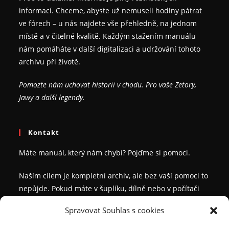
informací. Chceme, abyste už nemuseli hodiny pátrat
ve fórech – u nás najdete vše přehledně, na jednom
místě a v čitelné kvalitě. Každým stažením manuálu
nám pomáháte v další digitalizaci a udržování tohoto
archivu při životě.
Pomozte nám uchovat historii v chodu. Pro vaše Zetory,
Jawy a další legendy.
Kontakt
Máte manuál, který nám chybí? Pojďme si pomoci.
Naším cílem je kompletní archiv, ale bez vaší pomoci to
nepůjde. Pokud máte v šuplíku, dílně nebo v počítači
příručku, kterou v našem seznamu nevidíte, a chcete se
Spravovat Souhlas s cookies
o ni podělit s ostatními veteránisty, ozvěte se nám.