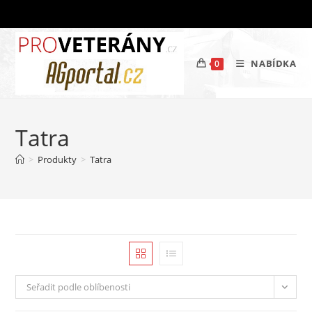
Přejít
k
obsahu
NABÍDKA
0
Tatra
>
Produkty
>
Tatra
Seřadit podle oblíbenosti