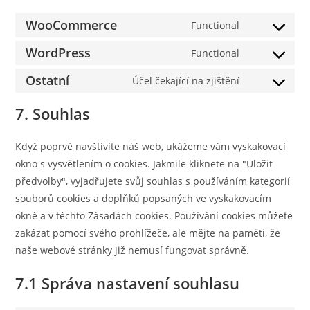
WooCommerce
Functional
Consent
to
WordPress
Functional
Consent
service
to
Ostatní
Účel čekající na zjištění
woocommerc
Consent
service
to
7. Souhlas
wordpress
service
ostatní
Když poprvé navštívíte náš web, ukážeme vám vyskakovací
okno s vysvětlením o cookies. Jakmile kliknete na "Uložit
předvolby", vyjadřujete svůj souhlas s používáním kategorií
souborů cookies a doplňků popsaných ve vyskakovacím
okně a v těchto Zásadách cookies. Používání cookies můžete
zakázat pomocí svého prohlížeče, ale mějte na paměti, že
naše webové stránky již nemusí fungovat správně.
7.1 Správa nastavení souhlasu