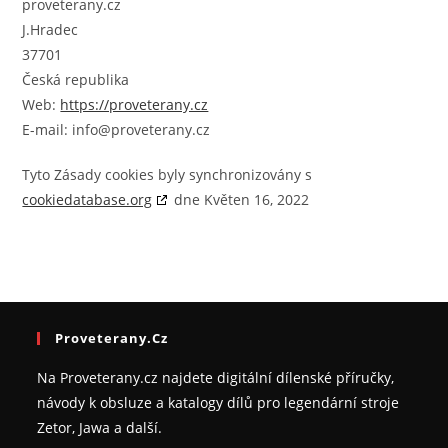
proveterany.cz
J.Hradec
37701
Česká republika
Web:
https://proveterany.cz
E-mail:
info@
proveterany.cz
Tyto Zásady cookies byly synchronizovány s
cookiedatabase.org
dne Květen 16, 2022
Proveterany.cz
Na Proveterany.cz najdete digitální dílenské příručky,
návody k obsluze a katalogy dílů pro legendární stroje
Zetor, Jawa a další.