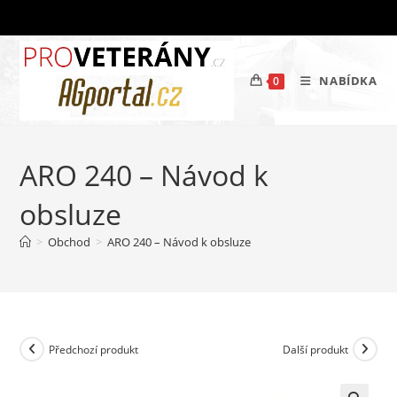
Přejít
k
obsahu
NABÍDKA
0
ARO 240 – Návod k
obsluze
>
Obchod
>
ARO 240 – Návod k obsluze
Předchozí produkt
Další produkt