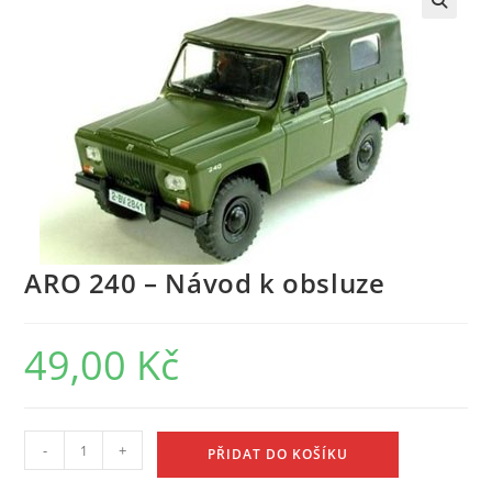
ARO 240 – Návod k obsluze
49,00
Kč
ARO
-
+
PŘIDAT DO KOŠÍKU
240