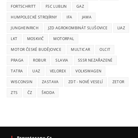
FORTSCHRITT
FSC LUBLIN
GAZ
HUMPOLECKÉ STROJÍRNY
IFA
JAWA
JUNGHEINRICH
JZD AGROKOMBINÁT SLUŠOVICE
LIAZ
LKT
MOSKVIČ
MOTORPAL
MOTOR ČESKÉ BUDĚJOVICE
MULTICAR
OLCIT
PRAGA
ROBUR
SLAVIA
SSSR NEZAŘAZENÉ
TATRA
UAZ
VELOREX
VOLKSWAGEN
WISCONSIN
ZASTAVA
ZDT - NOVÉ VESELÍ
ZETOR
ZTS
ČZ
ŠKODA
Proveterany.cz