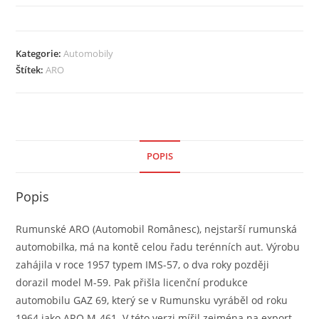
-
Návod
k
Kategorie:
Automobily
obsluze
Štítek:
ARO
množství
POPIS
Popis
Rumunské ARO (Automobil Românesc), nejstarší rumunská
automobilka, má na kontě celou řadu terénních aut. Výrobu
zahájila v roce 1957 typem IMS-57, o dva roky později
dorazil model M-59. Pak přišla licenční produkce
automobilu GAZ 69, který se v Rumunsku vyráběl od roku
1964 jako ARO M-461. V této verzi mířil zejména na export,