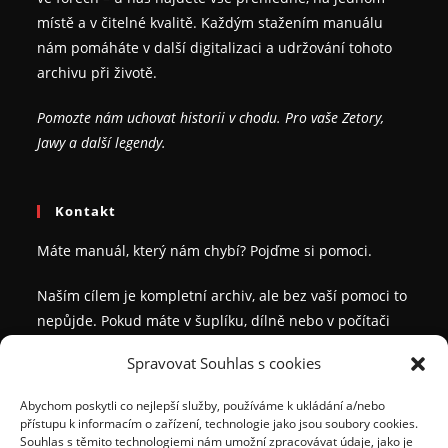
místě a v čitelné kvalitě. Každým stažením manuálu
nám pomáháte v další digitalizaci a udržování tohoto
archivu při životě.
Pomozte nám uchovat historii v chodu. Pro vaše Zetory,
Jawy a další legendy.
Kontakt
Máte manuál, který nám chybí? Pojďme si pomoci.
Naším cílem je kompletní archiv, ale bez vaší pomoci to
nepůjde. Pokud máte v šuplíku, dílně nebo v počítači
příručku, kterou v našem seznamu nevidíte, a chcete se
Spravovat Souhlas s cookies
o ni podělit s ostatními veteránisty, ozvěte se nám.
Abychom poskytli co nejlepší služby, používáme k ukládání a/nebo
Vážíme si vaší ochoty pomáhat komunitě. Za každý
přístupu k informacím o zařízení, technologie jako jsou soubory cookies.
zaslaný a unikátní manuál, který nám pomůžete
Souhlas s těmito technologiemi nám umožní zpracovávat údaje, jako je