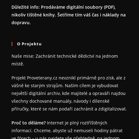
Důležité info: Prodáváme digitální soubory (PDF),
nikoliv tištěné knihy. Šetříme tím váš čas i náklady na
dopravu.
O Projektu
Naše mise: Zachránit technické dědictví na jednom
místě.
Projekt Proveterany.cz nevznikl primárně pro zisk, ale z
vášně ke starým strojům. Naším cílem je vybudovat
největší digitální archiv, kde majitelé a opraváři najdou
všechny dochované manuály, návody i dílenské
příručky, které se nám podaří zachránit a zdigitalizovat.
Proč to děláme?
Internet je plný roztříštěných
informací. Chceme, abyste už nemuseli hodiny pátrat
ve fórech – u nás najdete vše přehledně, na jednom