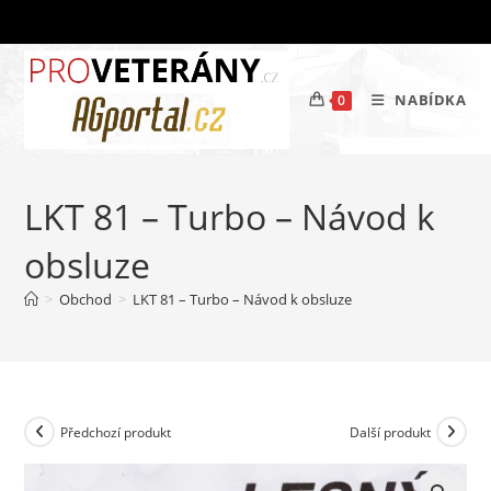
Přejít
k
obsahu
NABÍDKA
0
LKT 81 – Turbo – Návod k
obsluze
>
Obchod
>
LKT 81 – Turbo – Návod k obsluze
Předchozí produkt
Další produkt