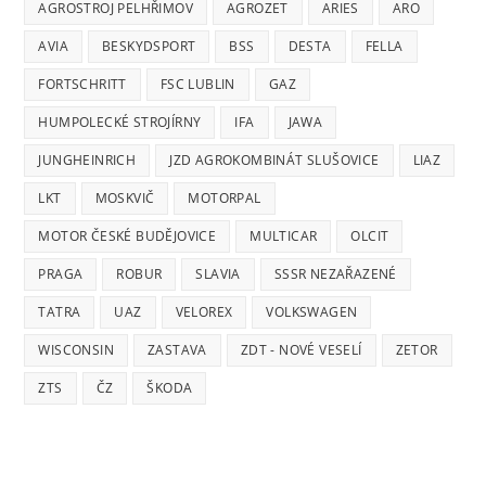
AGROSTROJ PELHŘIMOV
AGROZET
ARIES
ARO
AVIA
BESKYDSPORT
BSS
DESTA
FELLA
FORTSCHRITT
FSC LUBLIN
GAZ
HUMPOLECKÉ STROJÍRNY
IFA
JAWA
JUNGHEINRICH
JZD AGROKOMBINÁT SLUŠOVICE
LIAZ
LKT
MOSKVIČ
MOTORPAL
MOTOR ČESKÉ BUDĚJOVICE
MULTICAR
OLCIT
PRAGA
ROBUR
SLAVIA
SSSR NEZAŘAZENÉ
TATRA
UAZ
VELOREX
VOLKSWAGEN
WISCONSIN
ZASTAVA
ZDT - NOVÉ VESELÍ
ZETOR
ZTS
ČZ
ŠKODA