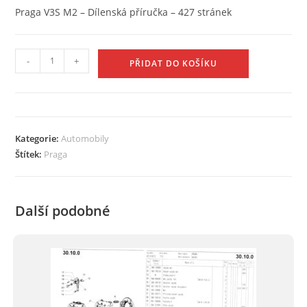
Praga V3S M2 – Dílenská příručka – 427 stránek
Praga
-
+
PŘIDAT DO KOŠÍKU
V3S
M2
-
Dílenská
Kategorie:
Automobily
příručka
Štítek:
Praga
množství
Další podobné