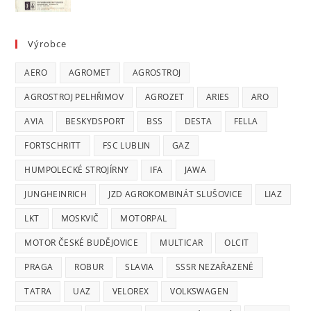
Výrobce
AERO
AGROMET
AGROSTROJ
AGROSTROJ PELHŘIMOV
AGROZET
ARIES
ARO
AVIA
BESKYDSPORT
BSS
DESTA
FELLA
FORTSCHRITT
FSC LUBLIN
GAZ
HUMPOLECKÉ STROJÍRNY
IFA
JAWA
JUNGHEINRICH
JZD AGROKOMBINÁT SLUŠOVICE
LIAZ
LKT
MOSKVIČ
MOTORPAL
MOTOR ČESKÉ BUDĚJOVICE
MULTICAR
OLCIT
PRAGA
ROBUR
SLAVIA
SSSR NEZAŘAZENÉ
TATRA
UAZ
VELOREX
VOLKSWAGEN