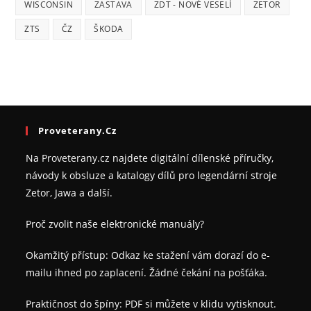
WISCONSIN
ZASTAVA
ZDT - NOVÉ VESELÍ
ZETOR
ZTS
ČZ
ŠKODA
Proveterany.cz
Na Proveterany.cz najdete digitální dílenské příručky,
návody k obsluze a katalogy dílů pro legendární stroje
Zetor, Jawa a další.
Proč zvolit naše elektronické manuály?
Okamžitý přístup: Odkaz ke stažení vám dorazí do e-
mailu ihned po zaplacení. Žádné čekání na pošťáka.
Praktičnost do špíny: PDF si můžete v klidu vytisknout.