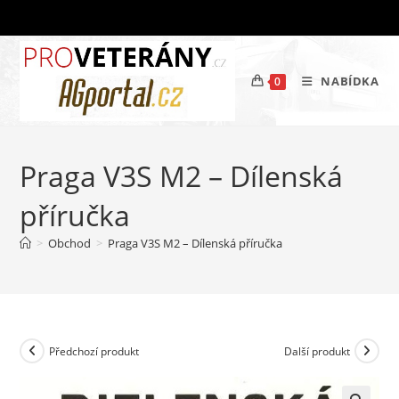
Přejít
k
obsahu
NABÍDKA
0
Praga V3S M2 – Dílenská
příručka
>
Obchod
>
Praga V3S M2 – Dílenská příručka
Předchozí produkt
Další produkt