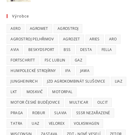
Výrobce
AERO
AGROMET
AGROSTROJ
AGROSTROJ PELHŘIMOV
AGROZET
ARIES
ARO
AVIA
BESKYDSPORT
BSS
DESTA
FELLA
FORTSCHRITT
FSC LUBLIN
GAZ
HUMPOLECKÉ STROJÍRNY
IFA
JAWA
JUNGHEINRICH
JZD AGROKOMBINÁT SLUŠOVICE
LIAZ
LKT
MOSKVIČ
MOTORPAL
MOTOR ČESKÉ BUDĚJOVICE
MULTICAR
OLCIT
PRAGA
ROBUR
SLAVIA
SSSR NEZAŘAZENÉ
TATRA
UAZ
VELOREX
VOLKSWAGEN
WISCONSIN
ZASTAVA
ZDT - NOVÉ VESELÍ
ZETOR