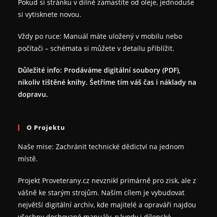
Pokud si stránku v dílně zamastíte od oleje, jednoduše
si vytisknete novou.
Vždy po ruce: Manuál máte uložený v mobilu nebo
počítači – schémata si můžete v detailu přiblížit.
Důležité info: Prodáváme digitální soubory (PDF),
nikoliv tištěné knihy. Šetříme tím váš čas i náklady na
dopravu.
O Projektu
Naše mise: Zachránit technické dědictví na jednom
místě.
Projekt Proveterany.cz nevznikl primárně pro zisk, ale z
vášně ke starým strojům. Naším cílem je vybudovat
největší digitální archiv, kde majitelé a opraváři najdou
všechny dochované manuály, návody i dílenské