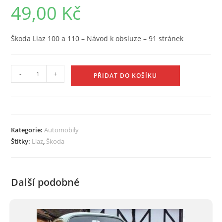
49,00
Kč
Škoda Liaz 100 a 110 – Návod k obsluze – 91 stránek
Škoda
-
+
PŘIDAT DO KOŠÍKU
Liaz
100
a
110
Kategorie:
Automobily
-
Štítky:
Liaz
,
Škoda
Návod
k
obsluze
Další podobné
množství