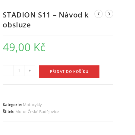
STADION S11 – Návod k
obsluze
49,00
Kč
STADION
-
+
PŘIDAT DO KOŠÍKU
S11
-
Návod
k
Kategorie:
Motocykly
obsluze
Štítek:
Motor České Budějovice
množství