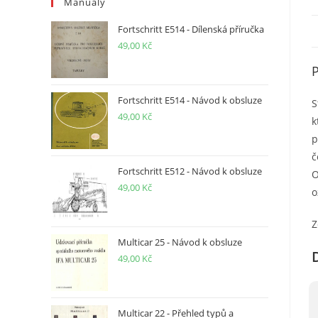
Manuály
Fortschritt E514 - Dílenská příručka
49,00
Kč
Fortschritt E514 - Návod k obsluze
S
49,00
Kč
k
p
č
Fortschritt E512 - Návod k obsluze
O
49,00
Kč
o
Z
Multicar 25 - Návod k obsluze
49,00
Kč
Multicar 22 - Přehled typů a