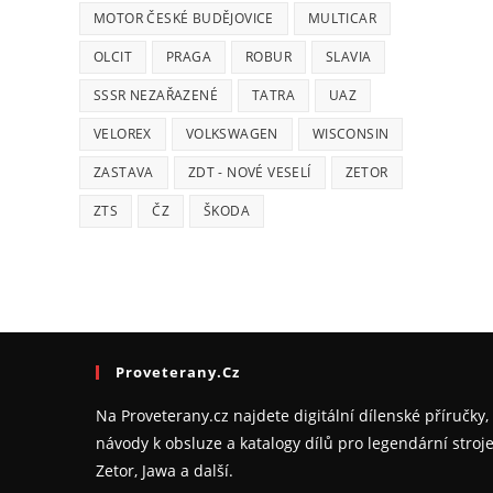
MOTOR ČESKÉ BUDĚJOVICE
MULTICAR
OLCIT
PRAGA
ROBUR
SLAVIA
SSSR NEZAŘAZENÉ
TATRA
UAZ
VELOREX
VOLKSWAGEN
WISCONSIN
ZASTAVA
ZDT - NOVÉ VESELÍ
ZETOR
ZTS
ČZ
ŠKODA
Proveterany.cz
Na Proveterany.cz najdete digitální dílenské příručky,
návody k obsluze a katalogy dílů pro legendární stroj
Zetor, Jawa a další.