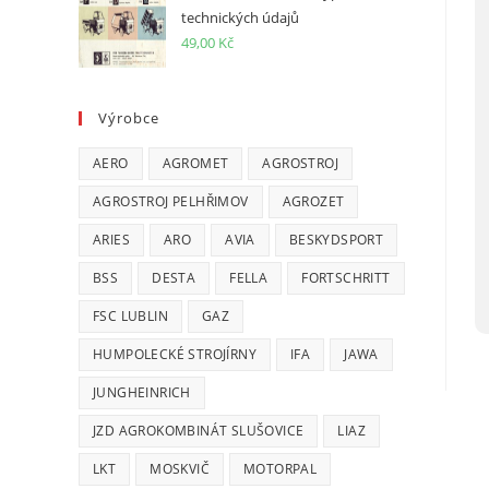
technických údajů
49,00
Kč
Výrobce
AERO
AGROMET
AGROSTROJ
AGROSTROJ PELHŘIMOV
AGROZET
ARIES
ARO
AVIA
BESKYDSPORT
BSS
DESTA
FELLA
FORTSCHRITT
FSC LUBLIN
GAZ
HUMPOLECKÉ STROJÍRNY
IFA
JAWA
JUNGHEINRICH
JZD AGROKOMBINÁT SLUŠOVICE
LIAZ
LKT
MOSKVIČ
MOTORPAL