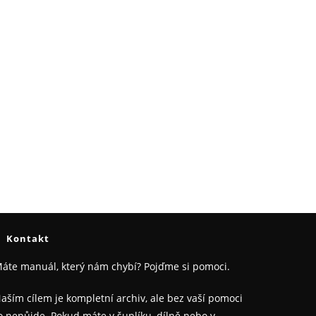
Kontakt
áte manuál, který nám chybí? Pojďme si pomoci.
aším cílem je kompletní archiv, ale bez vaší pomoci
o nepůjde. Pokud máte v šuplíku, dílně nebo v