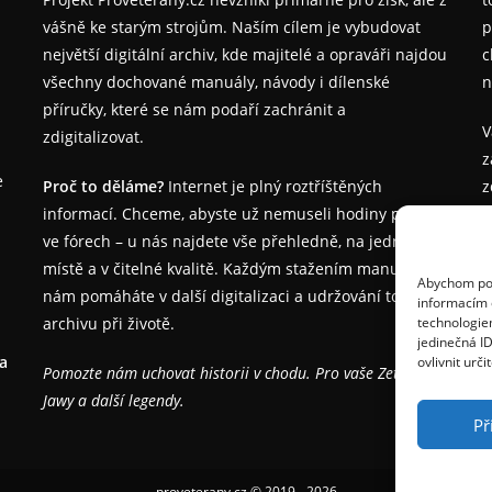
vášně ke starým strojům. Naším cílem je vybudovat
p
největší digitální archiv, kde majitelé a opraváři najdou
c
všechny dochované manuály, návody i dílenské
n
příručky, které se nám podaří zachránit a
V
zdigitalizovat.
z
e
Proč to děláme?
Internet je plný roztříštěných
z
informací. Chceme, abyste už nemuseli hodiny pátrat
j
ve fórech – u nás najdete vše přehledně, na jednom
místě a v čitelné kvalitě. Každým stažením manuálu
Abychom posk
nám pomáháte v další digitalizaci a udržování tohoto
informacím o
S
archivu při životě.
technologie
g
jedinečná I
na
ovlivnit urči
Pomozte nám uchovat historii v chodu. Pro vaše Zetory,
Jawy a další legendy.
Př
proveterany.cz © 2019 - 2026