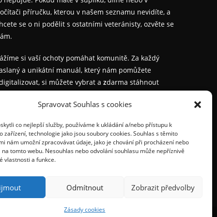
očítači příručku, kterou v našem seznamu nevidíte, a
hcete se o ni podělit s ostatními veteránisty, ozvěte se
ám.
ážíme si vaší ochoty pomáhat komunitě. Za každý
aslaný a unikátní manuál, který nám pomůžete
digitalizovat, si můžete vybrat a
z
darma stáhnout
akýkoliv jiný z naší nabídky.
Spravovat Souhlas s cookies
Napište nám na:
proveterany@seznam.cz
ytli co nejlepší služby, používáme k ukládání a/nebo přístupu k
 zařízení, technologie jako jsou soubory cookies. Souhlas s těmito
polečně udržíme staré stroje v chodu i pro další
mi nám umožní zpracovávat údaje, jako je chování při procházení nebo
enerace.
D na tomto webu. Nesouhlas nebo odvolání souhlasu může nepříznivě
té vlastnosti a funkce.
ijmout
Odmítnout
Zobrazit předvolby
Zásady cookies