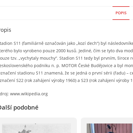
POPIS
Popis
tadion S11 (familiárně označován jako „kozí dech“) byl následovní
terého bylo vyrobeno pouze 2000 kusů. Jediné, čím se tyto dva mode
ouze tzv. „vychytaly mouchy“. Stadion S11 tedy byl prvním, široc
eskoslovenského podniku n. p. MOTOR České Budějovice a byl mon
značení stadionu S11 znamená, že se jedná o první sérii (řadu) – c
značení S22 (rok zahájení výroby 1960) a S23 (rok zahájení výroby 1
droj: www.wikipedia.org
Další podobné