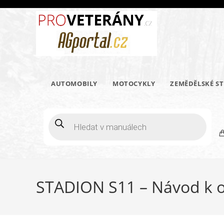
Přejít
k
obsahu
AUTOMOBILY
MOTOCYKLY
ZEMĚDĚLSKÉ ST
Products
search
STADION S11 – Návod k 