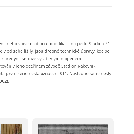
kem, nebo spíše drobnou modifikací, mopedu Stadion S1,
ly od sebe lišily, jsou drobné technické úpravy, kde se
e rozšířeným, sériově vyráběným mopedem
tován v jeho dceřiném závodě Stadion Rakovník.
elá první série nesla označení S11. Následné série nesly
962).