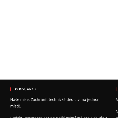
O Projektu
Naše mise: Zachránit technické dědictví na jednom
M
e
místě.
N
Projekt Proveterany.cz nevznikl primárně pro zisk, ale z
t