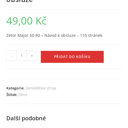
49,00
Kč
Zetor Major 60 80 – Návod k obsluze – 110 stránek
Zetor
-
+
PŘIDAT DO KOŠÍKU
Major
60
80
-
Kategorie:
Zemědělské stroje
Návod
Štítek:
Zetor
k
obsluze
množství
Další podobné