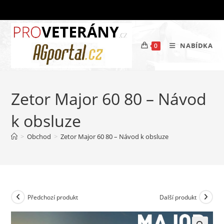
Přejít
k
obsahu
NABÍDKA
0
Zetor Major 60 80 – Návod
k obsluze
>
Obchod
>
Zetor Major 60 80 – Návod k obsluze
Předchozí produkt
Další produkt