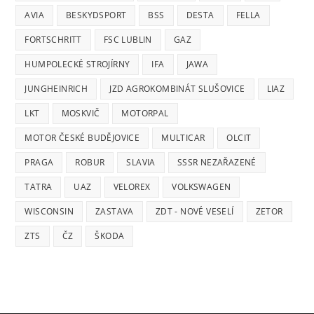
AVIA
BESKYDSPORT
BSS
DESTA
FELLA
FORTSCHRITT
FSC LUBLIN
GAZ
HUMPOLECKÉ STROJÍRNY
IFA
JAWA
JUNGHEINRICH
JZD AGROKOMBINÁT SLUŠOVICE
LIAZ
LKT
MOSKVIČ
MOTORPAL
MOTOR ČESKÉ BUDĚJOVICE
MULTICAR
OLCIT
PRAGA
ROBUR
SLAVIA
SSSR NEZAŘAZENÉ
TATRA
UAZ
VELOREX
VOLKSWAGEN
WISCONSIN
ZASTAVA
ZDT - NOVÉ VESELÍ
ZETOR
ZTS
ČZ
ŠKODA