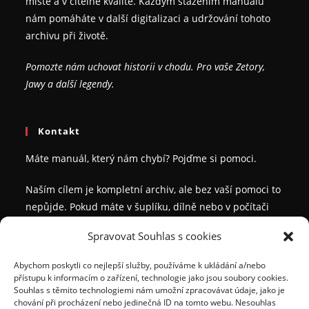
místě a v čitelné kvalitě. Každým stažením manuálu
nám pomáháte v další digitalizaci a udržování tohoto
archivu při životě.
Pomozte nám uchovat historii v chodu. Pro vaše Zetory,
Jawy a další legendy.
Kontakt
Máte manuál, který nám chybí? Pojďme si pomoci.
Naším cílem je kompletní archiv, ale bez vaší pomoci to
nepůjde. Pokud máte v šuplíku, dílně nebo v počítači
příručku, kterou v našem seznamu nevidíte, a chcete se
Spravovat Souhlas s cookies
o ni podělit s ostatními veteránisty, ozvěte se nám.
Abychom poskytli co nejlepší služby, používáme k ukládání a/nebo
Vážíme si vaší ochoty pomáhat komunitě. Za každý
přístupu k informacím o zařízení, technologie jako jsou soubory cookies.
zaslaný a unikátní manuál, který nám pomůžete
Souhlas s těmito technologiemi nám umožní zpracovávat údaje, jako je
chování při procházení nebo jedinečná ID na tomto webu. Nesouhlas
zdigitalizovat, si můžete vybrat a
z
darma stáhnout