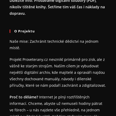
Důležité info: Prodáváme digitální soubory (PDF),
nikoliv tištěné knihy. Šetříme tím váš čas i náklady na
dopravu.
O Projektu
Naše mise: Zachránit technické dědictví na jednom
místě.
Projekt Proveterany.cz nevznikl primárně pro zisk, ale z
vášně ke starým strojům. Naším cílem je vybudovat
největší digitální archiv, kde majitelé a opraváři najdou
všechny dochované manuály, návody i dílenské
příručky, které se nám podaří zachránit a zdigitalizovat.
Proč to děláme?
Internet je plný roztříštěných
informací. Chceme, abyste už nemuseli hodiny pátrat
ve fórech – u nás najdete vše přehledně, na jednom