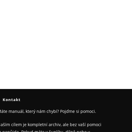
Kontakt
áte manuál, který nám chybí? Pojďme si pomoci.
aším cílem je kompletní archiv, ale bez vaší pomoci
o nepůjde. Pokud máte v šuplíku, dílně nebo v