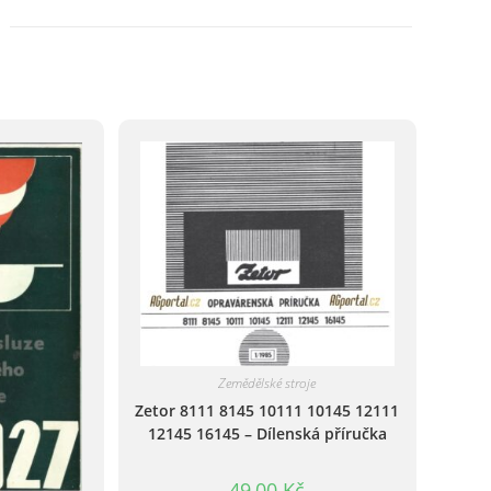
-
Katalog
ND
množství
Zemědělské stroje
Zetor 8111 8145 10111 10145 12111
12145 16145 – Dílenská příručka
49,00
Kč