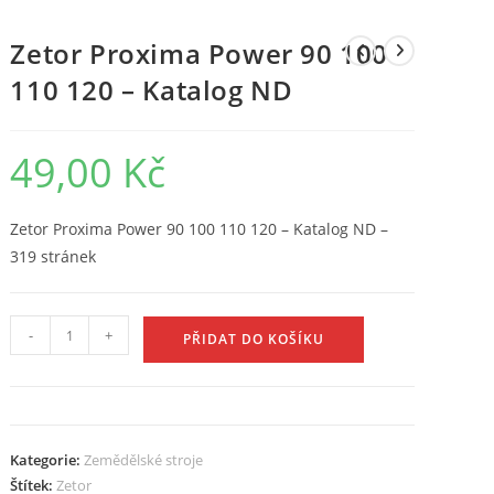
Zetor Proxima Power 90 100
110 120 – Katalog ND
49,00
Kč
Zetor Proxima Power 90 100 110 120 – Katalog ND –
319 stránek
Zetor
-
+
PŘIDAT DO KOŠÍKU
Proxima
Power
90
100
Kategorie:
Zemědělské stroje
110
Štítek:
Zetor
120