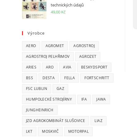
technických údajů
49,00
Kč
Výrobce
AERO
AGROMET
AGROSTROJ
AGROSTROJ PELHŘIMOV
AGROZET
ARIES
ARO
AVIA
BESKYDSPORT
BSS
DESTA
FELLA
FORTSCHRITT
FSC LUBLIN
GAZ
HUMPOLECKÉ STROJÍRNY
IFA
JAWA
JUNGHEINRICH
JZD AGROKOMBINÁT SLUŠOVICE
LIAZ
LKT
MOSKVIČ
MOTORPAL