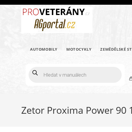
Přejít
k
obsahu
AUTOMOBILY
MOTOCYKLY
ZEMĚDĚLSKÉ ST
Products
search
Zetor Proxima Power 90 