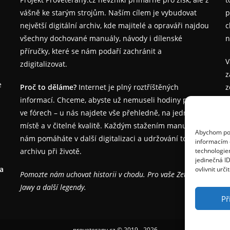
vášně ke starým strojům. Naším cílem je vybudovat
p
největší digitální archiv, kde majitelé a opraváři najdou
c
všechny dochované manuály, návody i dílenské
n
příručky, které se nám podaří zachránit a
V
zdigitalizovat.
z
e
Proč to děláme?
Internet je plný roztříštěných
z
informací. Chceme, abyste už nemuseli hodiny pátrat
j
ve fórech – u nás najdete vše přehledně, na jednom
místě a v čitelné kvalitě. Každým stažením manuálu
Abychom posk
nám pomáháte v další digitalizaci a udržování tohoto
informacím o
S
archivu při životě.
technologie
g
jedinečná I
na
ovlivnit urči
Pomozte nám uchovat historii v chodu. Pro vaše Zetory,
Jawy a další legendy.
Př
proveterany.cz © 2019 - 2026