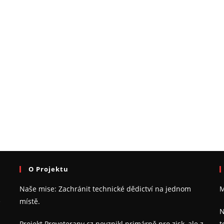
O Projektu
Naše mise: Zachránit technické dědictví na jednom
M
e
místě.
N
Projekt Proveterany.cz nevznikl primárně pro zisk, ale z
t