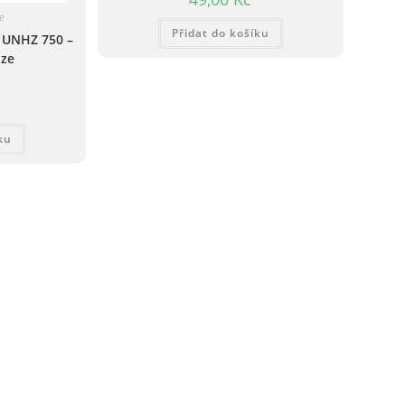
e
Přidat do košíku
 UNHZ 750 –
uze
ku