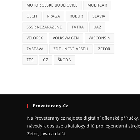
MOTOR ČESKÉ BUDĚJOVICE
MULTICAR
OLCIT
PRAGA
ROBUR
SLAVIA
SSSR NEZAŘAZENÉ
TATRA
UAZ
VELOREX
VOLKSWAGEN
WISCONSIN
ZASTAVA
ZDT - NOVÉ VESELÍ
ZETOR
ZTS
ČZ
ŠKODA
Proveterany.cz
Na Proveterany.cz najdete digitální dílenské příručky,
návody k obsluze a katalogy dílů pro legendární stroj
Zetor, Jawa a další.