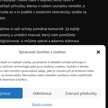
očítači příručku, kterou v našem seznamu nevidíte, a
hcete se o ni podělit s ostatními veteránisty, ozvěte se
ám.
ážíme si vaší ochoty pomáhat komunitě. Za každý
aslaný a unikátní manuál, který nám pomůžete
digitalizovat, si můžete vybrat a
z
darma stáhnout
akýkoliv jiný z naší nabídky.
Spravovat Souhlas s cookies
Napište nám na:
proveterany@seznam.cz
ytli co nejlepší služby, používáme k ukládání a/nebo přístupu k
 zařízení, technologie jako jsou soubory cookies. Souhlas s těmito
polečně udržíme staré stroje v chodu i pro další
mi nám umožní zpracovávat údaje, jako je chování při procházení nebo
enerace.
D na tomto webu. Nesouhlas nebo odvolání souhlasu může nepříznivě
té vlastnosti a funkce.
ijmout
Odmítnout
Zobrazit předvolby
Zásady cookies